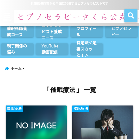
兵庫県豊岡市から全国に発信するヒプノセラピストです
menu
ヒプノセラ
催眠術師養
プロフィー
ヒプノセラ
ピスト養成
成コース
ル
ピー
コース
官足法＜足
親子関係の
YouTube
裏スカッ
悩み
動画配信
と！＞
ホーム
「 催眠療法 」 一覧
催眠療法
催眠療法