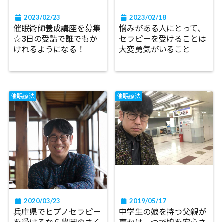
2023/02/23
2023/02/18
催眠術師養成講座を募集
悩みがある人にとって、
☆3日の受講で誰でもか
セラピーを受けることは
けれるようになる！
大変勇気がいること
催眠療法
催眠療法
2020/03/23
2019/05/17
兵庫県でヒプノセラピー
中学生の娘を持つ父親が
を受けるなら豊岡のさく
声かけ一つで娘を安心さ