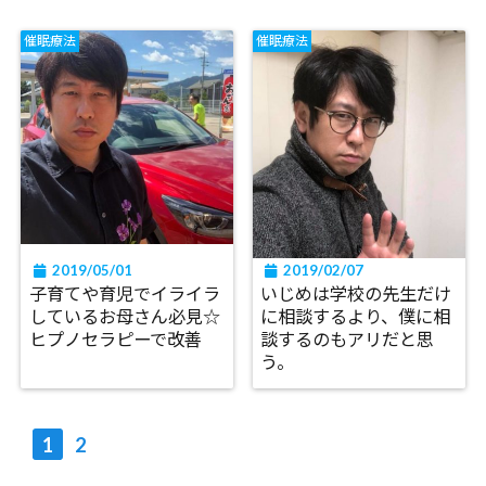
催眠療法
催眠療法
2019/05/01
2019/02/07
子育てや育児でイライラ
いじめは学校の先生だけ
しているお母さん必見☆
に相談するより、僕に相
ヒプノセラピーで改善
談するのもアリだと思
う。
1
2