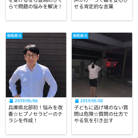
らで問題の悩みを解決！
せる肯定的な言葉
催眠療法
催眠療法
2019/05/06
2019/05/02
兵庫県北部初！悩みを改
子どもに逃げ場のない質
善☆ヒプノセラピーのチ
問は危険☆質問の仕方で
ラシを作成！
やる気を引き出す