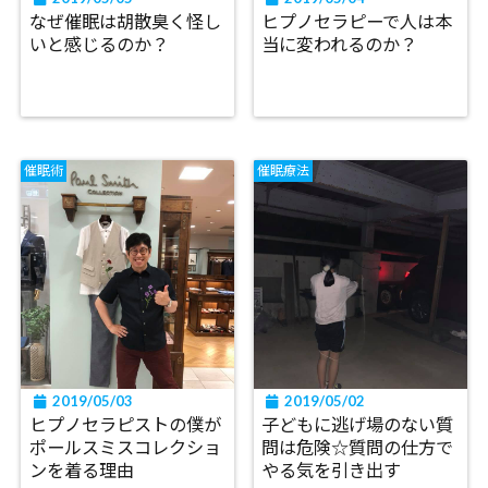
なぜ催眠は胡散臭く怪し
ヒプノセラピーで人は本
いと感じるのか？
当に変われるのか？
催眠術
催眠療法
2019/05/03
2019/05/02
ヒプノセラピストの僕が
子どもに逃げ場のない質
ポールスミスコレクショ
問は危険☆質問の仕方で
ンを着る理由
やる気を引き出す