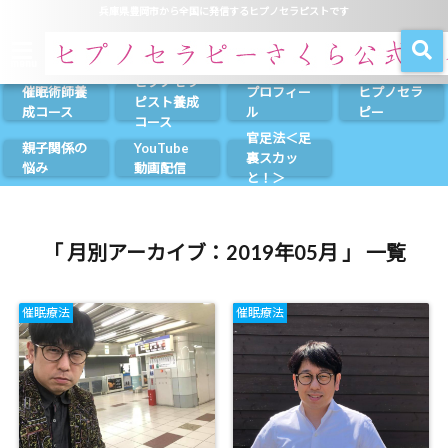
兵庫県豊岡市から全国に発信するヒプノセラピストです
menu
ヒプノセラ
催眠術師養
プロフィー
ヒプノセラ
ピスト養成
成コース
ル
ピー
コース
官足法＜足
親子関係の
YouTube
裏スカッ
悩み
動画配信
と！＞
「 月別アーカイブ：2019年05月 」 一覧
催眠療法
催眠療法