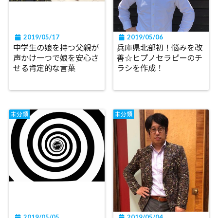
2019/05/17
2019/05/06
中学生の娘を持つ父親が
兵庫県北部初！悩みを改
声かけ一つで娘を安心さ
善☆ヒプノセラピーのチ
せる肯定的な言葉
ラシを作成！
未分類
未分類
2019/05/05
2019/05/04