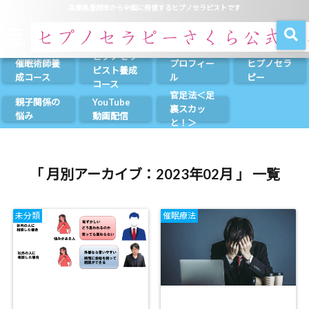
兵庫県豊岡市から全国に発信するヒプノセラピストです
menu
ヒプノセラ
催眠術師養
プロフィー
ヒプノセラ
ピスト養成
成コース
ル
ピー
コース
官足法＜足
親子関係の
YouTube
裏スカッ
悩み
動画配信
と！＞
「 月別アーカイブ：2023年02月 」 一覧
未分類
催眠療法