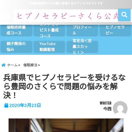
兵庫県豊岡市から全国に発信するヒプノセラピストです
menu
ヒプノセラ
催眠術師養
プロフィー
ヒプノセラ
ピスト養成
成コース
ル
ピー
コース
官足法＜足
親子関係の
YouTube
裏スカッ
悩み
動画配信
と！＞
ホーム
催眠療法
兵庫県でヒプノセラピーを受けるな
ら豊岡のさくらで問題の悩みを解
決！
WRITER
2020年3月23日
今西