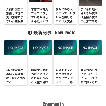
人前に出ると
子育てや育児
悩みがある人
子どもに逃げ
緊張しすぎて
でイライラし
にとって、セラ
場のない質問
力が発揮でき
ているお母さ
ピーを受ける
は危険☆質問
ない☆催眠療
ん必見☆ヒプ
ことは大変勇
の仕方でやる
法で解決！
ノセラピーで
気がいること
気を引き出す
改善
New Posts
最新記事 -
-
自己肯定感が
継続する力を
自分を変える
豊岡市のヒプ
高い人が絶対
つけるには？
ことはできる
ノセラピー｜
にしない5つの
これができる
のか――ヒプノセ
イライラや怒
こと
と人生が変わ
ラピーと、あ
りが抑えられ
ってくる
る男性の変化
ない人への処
の話
方箋
Comments
-
-