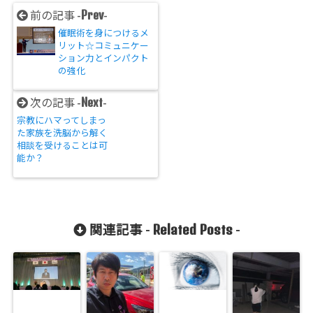
Prev
前の記事 -
-
催眠術を身につけるメ
リット☆コミュニケー
ション力とインパクト
の強化
Next
次の記事 -
-
宗教にハマってしまっ
た家族を洗脳から解く
相談を受けることは可
能か？
Related Posts
関連記事 -
-