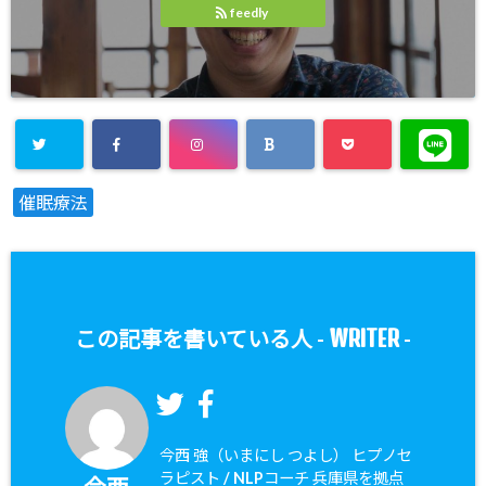
feedly
催眠療法
WRITER
この記事を書いている人 -
-
今西 強（いまにし つよし） ヒプノセ
ラピスト / NLPコーチ 兵庫県を拠点