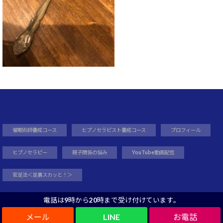
催眠術師養成コース
ヒプノセラピスト養成コース
プロフィール
ヒプノセラピー
親子関係の悩み
YouTube動画配信
官足法＜足裏スカッと！＞
電話は9時から20時まで受け付けています。
LINE
Copyright©
ヒプノセラピーさくらのサイト
, 2020 All Rights Reserved.