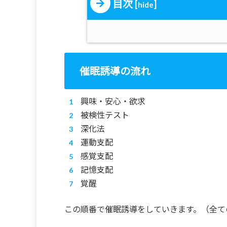
目次
[
]
hide
催眠誘導の流れ
興味・安心・欲求
被検性テスト
深化法
運動支配
感覚支配
記憶支配
覚醒
この順番で催眠誘導をしていきます。（全て