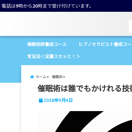
電話は9時から20時まで受け付けています。
menu
催眠術師養成コース
ヒプノセラピスト養成コー
官足法＜足裏スカッと！＞
ホーム
催眠術
催眠術は誰でもかけれる技
2018年9月4日